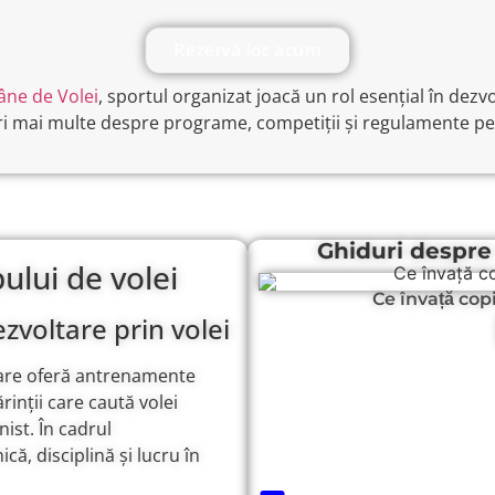
Rezervă loc acum
âne de Volei
, sportul organizat joacă un rol esențial în dezvol
i mai multe despre programe, competiții și regulamente pe si
Ghiduri despre 
lui de volei
Ce învață cop
zvoltare prin volei
 care oferă antrenamente
rinții care caută volei
ist. În cadrul
ă, disciplină și lucru în