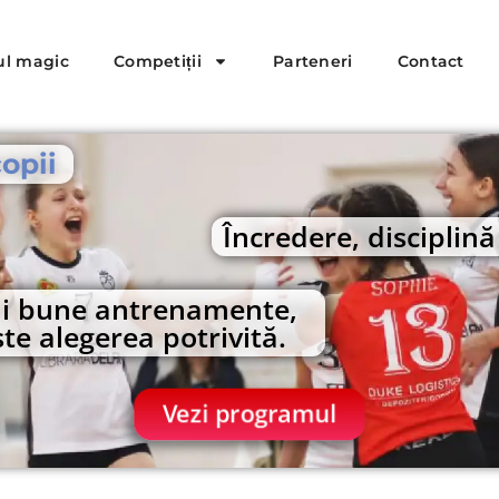
ul magic
Competiții
Parteneri
Contact
opii
Încredere, disciplin
mai bune antrenamente,
te alegerea potrivită.
Vezi programul