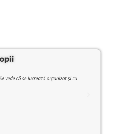
opii
e vede că se lucrează organizat și cu
⭐⭐⭐⭐⭐ Antrenamentel