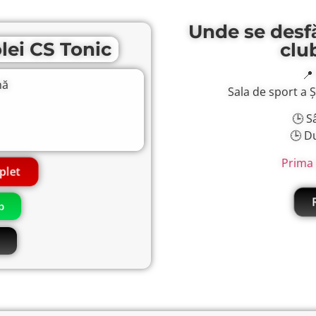
Unde se desf
lei CS Tonic
clu
📍
nă
Sala de sport a 
🕒 S
🕒 D
Prima 
plet
p