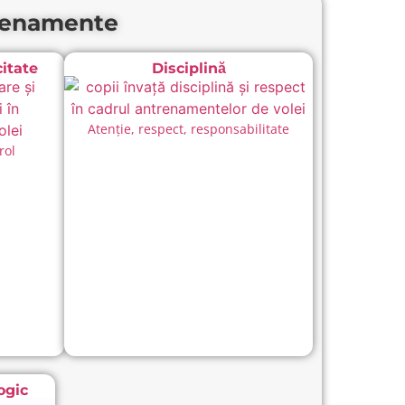
trenamente
itate
Disciplină
Atenție, respect, responsabilitate
rol
ogic