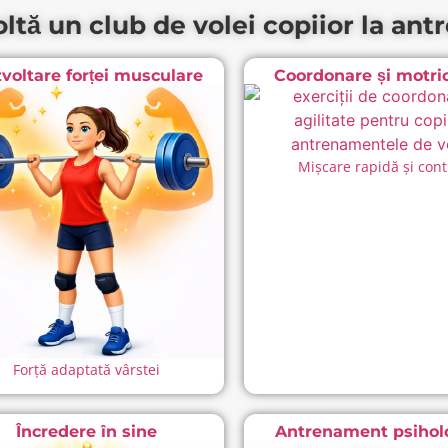
ltă un club de volei copiior la an
voltare forței musculare
Coordonare și motric
Mișcare rapidă și cont
Forță adaptată vârstei
Încredere în sine
Antrenament psihol