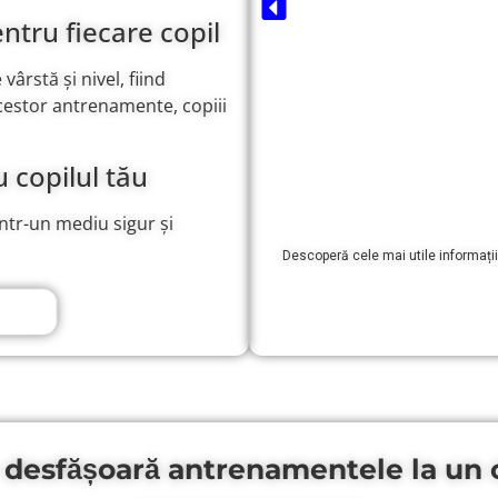
tru fiecare copil
rstă și nivel, fiind
acestor antrenamente, copiii
copilul tău
într-un mediu sigur și
Descoperă cele mai utile informații
olei
 desfășoară antrenamentele la un c