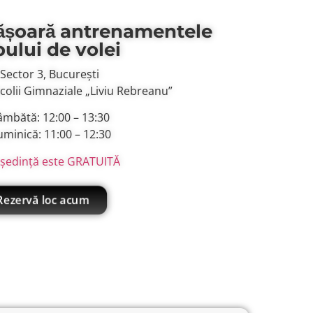
ășoară antrenamentele
bului de volei
 Sector 3, București
Școlii Gimnaziale „Liviu Rebreanu”
âmbătă: 12:00 – 13:30
uminică: 11:00 – 12:30
ședință este GRATUITĂ
Rezervă loc acum